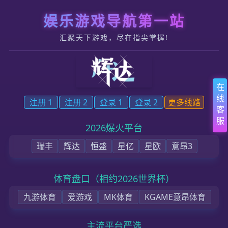
跳转到内容
恒行6平台 - 恒行6注册(官方网站) - 创建ID账号
首页
关于公司
企业报道
服务中心
加入我们