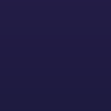
数字广告
通过数字平台投放广告，精准触达用户